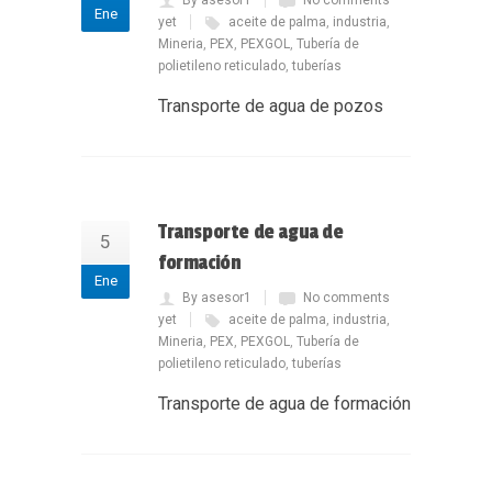
By asesor1
No comments
Ene
yet
aceite de palma
,
industria
,
Mineria
,
PEX
,
PEXGOL
,
Tubería de
polietileno reticulado
,
tuberías
Transporte de agua de pozos
Transporte de agua de
5
formación
Ene
By asesor1
No comments
yet
aceite de palma
,
industria
,
Mineria
,
PEX
,
PEXGOL
,
Tubería de
polietileno reticulado
,
tuberías
Transporte de agua de formación