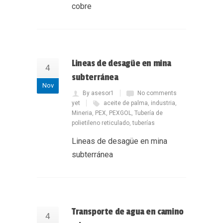
cobre
Lineas de desagüe en mina
4
subterránea
Nov
By asesor1
No comments
yet
aceite de palma
,
industria
,
Mineria
,
PEX
,
PEXGOL
,
Tubería de
polietileno reticulado
,
tuberías
Lineas de desagüe en mina
subterránea
Transporte de agua en camino
4