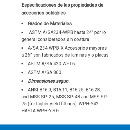
Especificaciones de las propiedades de
accesorios soldables
Grados de Materiales
ASTM A/SA234-WPB hasta 24″ por lo
general considerados sin costura
A/SA 234 WPB-X Accesorios mayores
a 26” son fabricados de laminas y o placas
ASTM A/SA 420 WPL6
ASTM A/SA 860
Dimensiones segun
:
ANSI B16.9, B16.11, B16.25, B16.28,
and MSS SP-25, MSS SP-48 and MSS SP-
75 (for higher yield fittings), WPH-Y42
HASTA WPH-Y70+